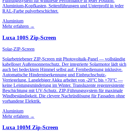
Führungssystem für windfeste Performance in jeder Position.
Aluminium-Kopfkasten, Seitenführungen und Unterprofil in jeder
RAL-Farbe pulverbeschichtet.
Aluminium
Mehr erfahren
→
Luxa 100S Zip-Screen
Solar-ZIP-Screen
Solarbetriebener ZIP-Screen mit Photovoltaik-Panel — vollständig
kabelloser Außensonnenschutz. Der integrierte Solarmotor lädt sich
auch bei bedecktem Himmel selbst auf. Fernbedienung inklusive.
Automatische Hinderniserkennung und Einbruchschutz-
Verriegelung. Langlebiger Akku arbeitet von -20°C bis +70°C —
keine Leistungsminderung im Winter. Transluzente regenresistente
Beschichtung mit UV-Schutz. ZIP-Führungssystem für maximale
Windbeständigkeit. Die clevere Nachrüstlösung für Fassaden ohne
vorhandene Elektrik.
Aluminium
Mehr erfahren
→
Luxa 100M Zip-Screen