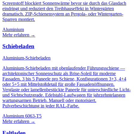
Screenstoff blockiert Sonnenwärme bevor sie durch das Glasdach
eindringt und reduziert den Treibhauseffekt in Wintergärten
dramatisch. ZIP-Schienensystem an Pergola- oder Wintergarten-
Sparren montiert.
Aluminium
Mehr erfahren
→
Schiebeladen
Aluminium-Schiebeladen
Aluminium-Schiebeladen mit obenlaufender Führungsschiene —
architektonischer Sonnenschutz als Brise-Soleil für moderne
Fassaden. 3 bis 5 Paneele pro Schiene, Konfigurationen 3+3, 4+4
oder 5+5 mit Mittelstoßdetail für große Fassadenöffnungen.
Verglaste oder lamellenbestückte Paneele für unterschiedliche Licht-
und Sichtschutzgrade. Edelstahl-Laufwagen für jahrzehntelangen
wartungsarmen Betrieb. Manuell oder motorisiert.
Pulverbeschichtung in jeder RAL-Farbe.
Aluminium 6063-T5
Mehr erfahren
→
Faltladen