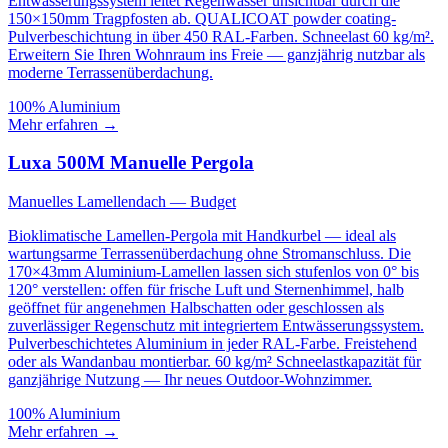
Entwässerungssystem leitet Regenwasser unsichtbar durch die
150×150mm Tragpfosten ab. QUALICOAT powder coating-
Pulverbeschichtung in über 450 RAL-Farben. Schneelast 60 kg/m².
Erweitern Sie Ihren Wohnraum ins Freie — ganzjährig nutzbar als
moderne Terrassenüberdachung.
100% Aluminium
Mehr erfahren
→
Luxa 500M Manuelle Pergola
Manuelles Lamellendach — Budget
Bioklimatische Lamellen-Pergola mit Handkurbel — ideal als
wartungsarme Terrassenüberdachung ohne Stromanschluss. Die
170×43mm Aluminium-Lamellen lassen sich stufenlos von 0° bis
120° verstellen: offen für frische Luft und Sternenhimmel, halb
geöffnet für angenehmen Halbschatten oder geschlossen als
zuverlässiger Regenschutz mit integriertem Entwässerungssystem.
Pulverbeschichtetes Aluminium in jeder RAL-Farbe. Freistehend
oder als Wandanbau montierbar. 60 kg/m² Schneelastkapazität für
ganzjährige Nutzung — Ihr neues Outdoor-Wohnzimmer.
100% Aluminium
Mehr erfahren
→