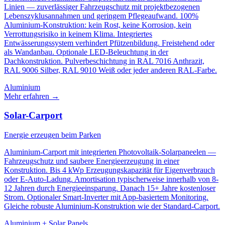
Linien — zuverlässiger Fahrzeugschutz mit projektbezogenen
Lebenszyklusannahmen und geringem Pflegeaufwand. 100%
Aluminium-Konstruktion: kein Rost, keine Korrosion, kein
Verrottungsrisiko in keinem Klima. Integriertes
Entwässerungssystem verhindert Pfützenbildung. Freistehend oder
als Wandanbau. Optionale LED-Beleuchtung in der
Dachkonstruktion. Pulverbeschichtung in RAL 7016 Anthrazit,
RAL 9006 Silber, RAL 9010 Weiß oder jeder anderen RAL-Farbe.
Aluminium
Mehr erfahren
→
Solar-Carport
Energie erzeugen beim Parken
Aluminium-Carport mit integrierten Photovoltaik-Solarpaneelen —
Fahrzeugschutz und saubere Energieerzeugung in einer
Konstruktion. Bis 4 kWp Erzeugungskapazität für Eigenverbrauch
oder E-Auto-Ladung. Amortisation typischerweise innerhalb von 8-
12 Jahren durch Energieeinsparung. Danach 15+ Jahre kostenloser
Strom. Optionaler Smart-Inverter mit App-basiertem Monitoring.
Gleiche robuste Aluminium-Konstruktion wie der Standard-Carport.
Aluminium + Solar Panels