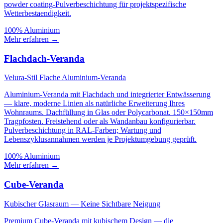
powder coating-Pulverbeschichtung für projektspezifische
Wetterbestaendigkeit.
100% Aluminium
Mehr erfahren
→
Flachdach-Veranda
Velura-Stil Flache Aluminium-Veranda
Aluminium-Veranda mit Flachdach und integrierter Entwässerung
— klare, moderne Linien als natürliche Erweiterung Ihres
Wohnraums. Dachfüllung in Glas oder Polycarbonat. 150×150mm
Tragpfosten. Freistehend oder als Wandanbau konfigurierbar.
Pulverbeschichtung in RAL-Farben; Wartung und
Lebenszyklusannahmen werden je Projektumgebung geprüft.
100% Aluminium
Mehr erfahren
→
Cube-Veranda
Kubischer Glasraum — Keine Sichtbare Neigung
Premium Cube-Veranda mit kubischem Design — die