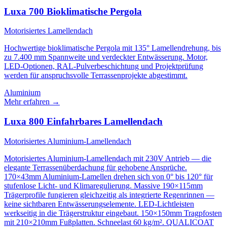
Luxa 700 Bioklimatische Pergola
Motorisiertes Lamellendach
Hochwertige bioklimatische Pergola mit 135° Lamellendrehung, bis
zu 7.400 mm Spannweite und verdeckter Entwässerung. Motor,
LED-Optionen, RAL-Pulverbeschichtung und Projektprüfung
werden für anspruchsvolle Terrassenprojekte abgestimmt.
Aluminium
Mehr erfahren
→
Luxa 800 Einfahrbares Lamellendach
Motorisiertes Aluminium-Lamellendach
Motorisiertes Aluminium-Lamellendach mit 230V Antrieb — die
elegante Terrassenüberdachung für gehobene Ansprüche.
170×43mm Aluminium-Lamellen drehen sich von 0° bis 120° für
stufenlose Licht- und Klimaregulierung. Massive 190×115mm
Trägerprofile fungieren gleichzeitig als integrierte Regenrinnen —
keine sichtbaren Entwässerungselemente. LED-Lichtleisten
werkseitig in die Trägerstruktur eingebaut. 150×150mm Tragpfosten
mit 210×210mm Fußplatten. Schneelast 60 kg/m². QUALICOAT