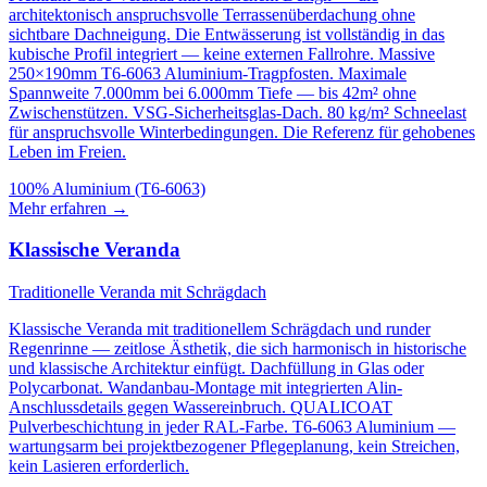
architektonisch anspruchsvolle Terrassenüberdachung ohne
sichtbare Dachneigung. Die Entwässerung ist vollständig in das
kubische Profil integriert — keine externen Fallrohre. Massive
250×190mm T6-6063 Aluminium-Tragpfosten. Maximale
Spannweite 7.000mm bei 6.000mm Tiefe — bis 42m² ohne
Zwischenstützen. VSG-Sicherheitsglas-Dach. 80 kg/m² Schneelast
für anspruchsvolle Winterbedingungen. Die Referenz für gehobenes
Leben im Freien.
100% Aluminium (T6-6063)
Mehr erfahren
→
Klassische Veranda
Traditionelle Veranda mit Schrägdach
Klassische Veranda mit traditionellem Schrägdach und runder
Regenrinne — zeitlose Ästhetik, die sich harmonisch in historische
und klassische Architektur einfügt. Dachfüllung in Glas oder
Polycarbonat. Wandanbau-Montage mit integrierten Alin-
Anschlussdetails gegen Wassereinbruch. QUALICOAT
Pulverbeschichtung in jeder RAL-Farbe. T6-6063 Aluminium —
wartungsarm bei projektbezogener Pflegeplanung, kein Streichen,
kein Lasieren erforderlich.