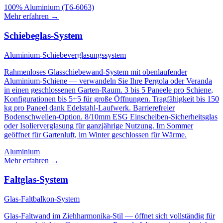
100% Aluminium (T6-6063)
Mehr erfahren
→
Schiebeglas-System
Aluminium-Schiebeverglasungssystem
Rahmenloses Glasschiebewand-System mit obenlaufender
Aluminium-Schiene — verwandeln Sie Ihre Pergola oder Veranda
in einen geschlossenen Garten-Raum. 3 bis 5 Paneele pro Schiene,
Konfigurationen bis 5+5 für große Öffnungen. Tragfähigkeit bis 150
kg pro Paneel dank Edelstahl-Laufwerk. Barrierefreier
Bodenschwellen-Option. 8/10mm ESG Einscheiben-Sicherheitsglas
oder Isolierverglasung für ganzjährige Nutzung. Im Sommer
geöffnet für Gartenluft, im Winter geschlossen für Wärme.
Aluminium
Mehr erfahren
→
Faltglas-System
Glas-Faltbalkon-System
Glas-Faltwand im Ziehharmonika-Stil — öffnet sich vollständig für