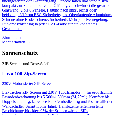
uneingeschränkten Gartenzugang. Paneele falten und stapeln sich
kompakt zur Seite — bei voller Öffnung verschwindet die gesamte
Glaswand. 2 bis 6 Paneele, Faltung nach links, rechts oder
beidseitig. 8/10mm ESG Sicherheitsglas. Obenlaufende Aluminium-
Schiene ohne Bodenschiene. Sicherheits-Mehrpunktverriegelung.
Pulverbeschichtung in jeder RAL-Farbe für ein kohärentes
Gesamtbild.
Aluminium
Mehr erfahren
→
Sonnenschutz
ZIP-Screens und Brise-Soleil
Luxa 100 Zip-Screen
230V Motorisierter ZIP-Screen
Elektrischer ZIP-Screen mit 230V Tubularmotor — für großflächige
Fassadenbeschattung bis 5.500×4.500mm (24,75m²). Komfortable
Doppelsteuerung: kabellose Funkfernbedienung und fest installierter
Wandschalter. Smart-Home-fähig. Transluzente regenresistente
Beschichtung blockiert 95% der Sonnenwärme. ZIP-