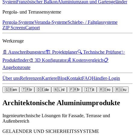
System
Französischer Balkon
Aluminiumzaun und Gartengeländer
Pergola- und Terrassensysteme
Pergola-Systeme
Veranda-Systeme
Schiebe- / Faltglassysteme
ZIP Screens
Carport
Werkzeuge
📄
Ausschreibungstext
🏗️
Projektplaner
🔍
Technische Prüfung
✨
Produktfinder
🎨
3D Konfigurator
💰
Kostenvergleich
📋
Angebotsroute
Über uns
Referenzen
Karriere
Blog
Kontakt
FAQ
Händler-Login
🇬🇧
en
🇹🇷
tr
🇩🇪
de
🇳🇱
nl
🇫🇷
fr
🇮🇹
it
🇷🇴
ro
🇷🇺
ru
Architektonische Aluminiumprodukte
Ingenieurtechnische Lösungen für Fassade, Terrasse und
Außenbereich
GELAENDER UND SICHERHEITSSYSTEME