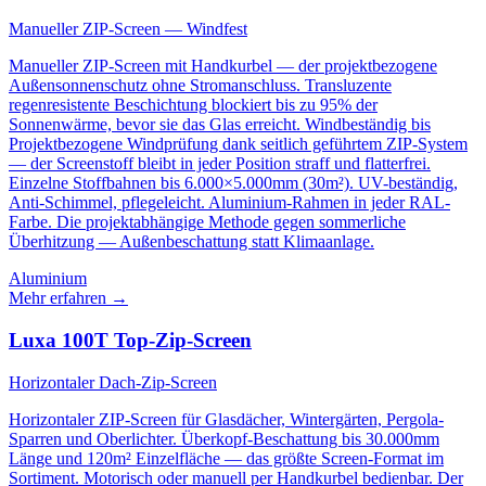
Manueller ZIP-Screen — Windfest
Manueller ZIP-Screen mit Handkurbel — der projektbezogene
Außensonnenschutz ohne Stromanschluss. Transluzente
regenresistente Beschichtung blockiert bis zu 95% der
Sonnenwärme, bevor sie das Glas erreicht. Windbeständig bis
Projektbezogene Windprüfung dank seitlich geführtem ZIP-System
— der Screenstoff bleibt in jeder Position straff und flatterfrei.
Einzelne Stoffbahnen bis 6.000×5.000mm (30m²). UV-beständig,
Anti-Schimmel, pflegeleicht. Aluminium-Rahmen in jeder RAL-
Farbe. Die projektabhängige Methode gegen sommerliche
Überhitzung — Außenbeschattung statt Klimaanlage.
Aluminium
Mehr erfahren
→
Luxa 100T Top-Zip-Screen
Horizontaler Dach-Zip-Screen
Horizontaler ZIP-Screen für Glasdächer, Wintergärten, Pergola-
Sparren und Oberlichter. Überkopf-Beschattung bis 30.000mm
Länge und 120m² Einzelfläche — das größte Screen-Format im
Sortiment. Motorisch oder manuell per Handkurbel bedienbar. Der