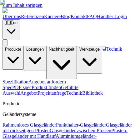
Zum Inhalt springen
Über uns
Referenzen
Karriere
Blog
Kontakt
FAQ
Händler-Login
🇩🇪
de
Technik
Produkte
Lösungen
Nachhaltigkeit
Werkzeuge
Spezifikation
Angebot anfordern
Spec
PDF spec
Produkt finden
Geführte
Auswahl
Angebot
Projektanfrage
Technik
Bibliothek
Produkte
Geländersysteme
Rahmenloses Glasgeländer
Punkthalter-Glasgeländer
Glasgeländer
mit rückseitigen Pfosten
Glasgeländer zwischen Pfosten
Pfosten-
Glasgeländer mit Handlauf
Aluminiumgeländer-