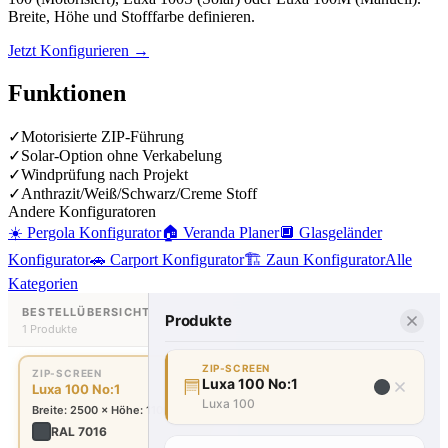
Breite, Höhe und Stofffarbe definieren.
Jetzt Konfigurieren
→
Funktionen
✓
Motorisierte ZIP-Führung
✓
Solar-Option ohne Verkabelung
✓
Windprüfung nach Projekt
✓
Anthrazit/Weiß/Schwarz/Creme Stoff
Andere Konfiguratoren
☀️
Pergola Konfigurator
🏠
Veranda Planer
🔲
Glasgeländer
Konfigurator
🚗
Carport Konfigurator
🏗️
Zaun Konfigurator
Alle
Kategorien
BESTELLÜBERSICHT
Produkte
1
Produkte
ZIP-SCREEN
ZIP-SCREEN
×
Luxa 100 No:1
Luxa 100 No:1
Luxa 100
Breite
:
2500
×
Höhe
:
1100
mm
RAL 7016