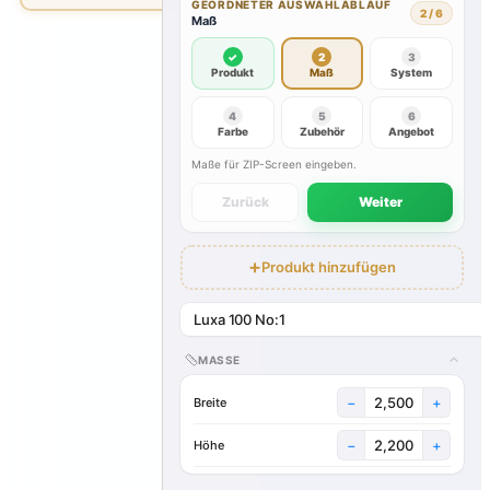
GEORDNETER AUSWAHLABLAUF
2
/
6
Maß
✓
2
3
Produkt
Maß
System
4
5
6
Farbe
Zubehör
Angebot
Maße für ZIP-Screen eingeben.
Zurück
Weiter
+
Produkt hinzufügen
MASSE
−
+
Breite
−
+
Höhe