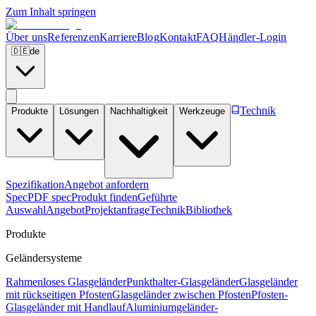
Zum Inhalt springen
Über uns
Referenzen
Karriere
Blog
Kontakt
FAQ
Händler-Login
🇩🇪
de
Technik
Produkte
Lösungen
Nachhaltigkeit
Werkzeuge
Spezifikation
Angebot anfordern
Spec
PDF spec
Produkt finden
Geführte
Auswahl
Angebot
Projektanfrage
Technik
Bibliothek
Produkte
Geländersysteme
Rahmenloses Glasgeländer
Punkthalter-Glasgeländer
Glasgeländer
mit rückseitigen Pfosten
Glasgeländer zwischen Pfosten
Pfosten-
Glasgeländer mit Handlauf
Aluminiumgeländer-