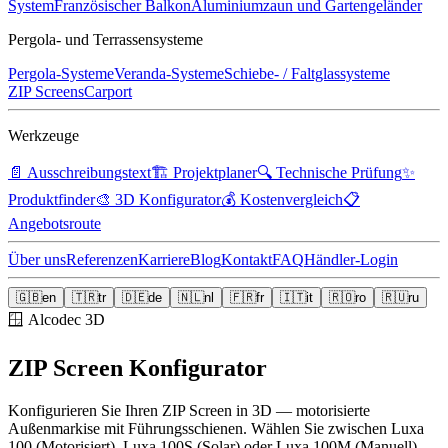
System
Französischer Balkon
Aluminiumzaun und Gartengeländer
Pergola- und Terrassensysteme
Pergola-Systeme
Veranda-Systeme
Schiebe- / Faltglassysteme
ZIP Screens
Carport
Werkzeuge
📄
Ausschreibungstext
🏗️
Projektplaner
🔍
Technische Prüfung
✨
Produktfinder
🎨
3D Konfigurator
💰
Kostenvergleich
📋
Angebotsroute
Über uns
Referenzen
Karriere
Blog
Kontakt
FAQ
Händler-Login
🇬🇧
en
🇹🇷
tr
🇩🇪
de
🇳🇱
nl
🇫🇷
fr
🇮🇹
it
🇷🇴
ro
🇷🇺
ru
🪟
Alcodec 3D
ZIP Screen Konfigurator
Konfigurieren Sie Ihren ZIP Screen in 3D — motorisierte
Außenmarkise mit Führungsschienen. Wählen Sie zwischen Luxa
100 (Motorisiert), Luxa 100S (Solar) oder Luxa 100M (Manuell).