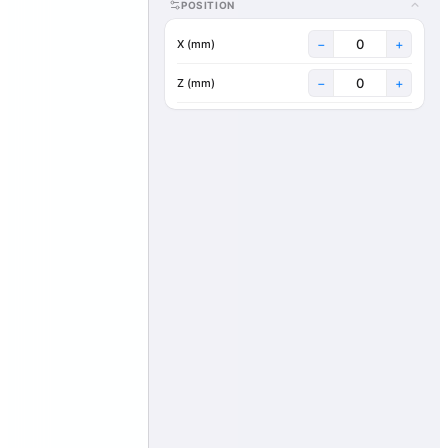
POSITION
−
+
X (mm)
−
+
Z (mm)